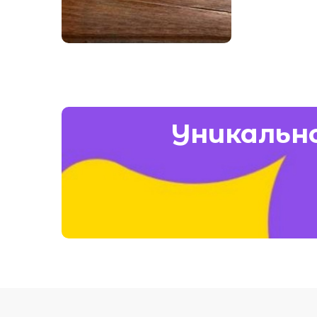
Все для мам
Смотреть
Уникально