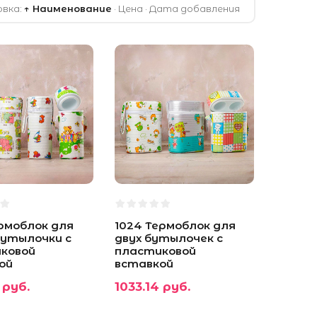
вка:
↑ Наименование
·
Цена
·
Дата добавления
ермоблок для
1024 Термоблок для
бутылочки с
двух бутылочек с
ковой
пластиковой
ой
вставкой
 руб.
1033.14 руб.