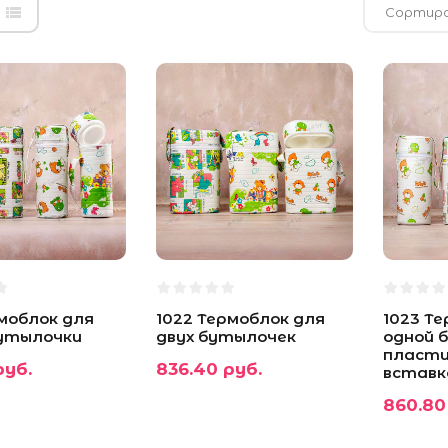
Сортиро
рмоблок для
1022 Термоблок для
1023 Т
бутылочки
двух бутылочек
одной 
пласти
руб.
836.40 руб.
вставк
860.80