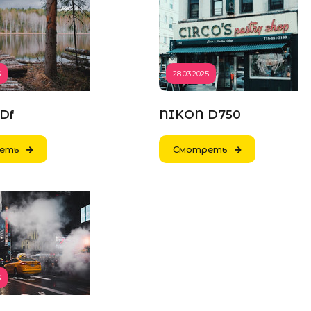
5
28.03.2025
Df
NIKON D750
еть
Смотреть
5