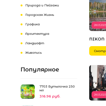
Природа и Пейзажи
Городская Жизнь
Графика
28.03.202
Архитектура
NIKON 
Ландшафт
Смотр
Живопись
Популярное
7703 Бутылочка 250
мл
28.03.202
316.96 руб.