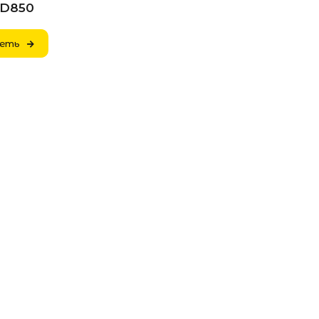
 D850
еть